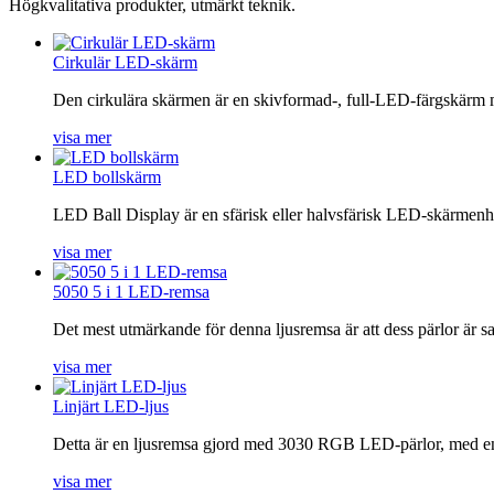
Högkvalitativa produkter, utmärkt teknik.
Cirkulär LED-skärm
Den cirkulära skärmen är en skivformad-, full-LED-färgskärm m
visa mer
LED bollskärm
LED Ball Display är en sfärisk eller halvsfärisk LED-skärmenhet,
visa mer
5050 5 i 1 LED-remsa
Det mest utmärkande för denna ljusremsa är att dess pärlor är s
visa mer
Linjärt LED-ljus
Detta är en ljusremsa gjord med 3030 RGB LED-pärlor, med en IP
visa mer