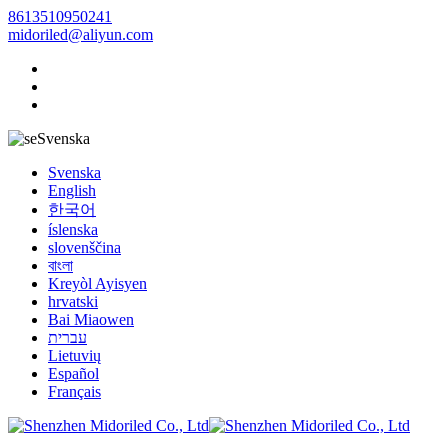
8613510950241
midoriled@aliyun.com
Svenska
Svenska
English
한국어
íslenska
slovenščina
বাংলা
Kreyòl Ayisyen
hrvatski
Bai Miaowen
עברית
Lietuvių
Español
Français