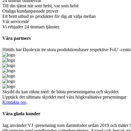
24 timmar onlinesvar
Till din tjänst när som helst, var som helst
Otaliga kundanpassade prover
Ett brett utbud av produkter för dig att välja mellan
Vår serviceidé
Vi erbjuder 24 timmars tjänster.
Våra partners
Hittills har Duolexin tre stora produktionsbaser respektive FoU -c
Skydd du kan räkna med: de bästa presenningarna och skyddet
Upptäck det ultimata skyddet med våra högkvalitativa presenningar
Kontakta oss
Våra glada kunder
Jag använder VJ -presenning som dammfoder sedan 2019 och mäter 90x15
tillsammans med regelbunden vattenbevattning. Anand och Jeevak gjorde