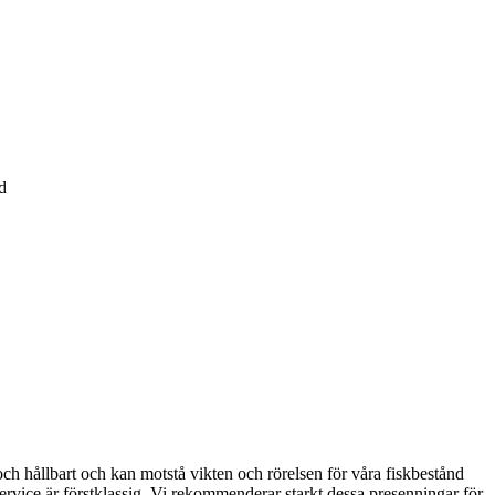
d
h hållbart och kan motstå vikten och rörelsen för våra fiskbestånd
rvice är förstklassig. Vi rekommenderar starkt dessa presenningar för