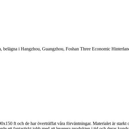
entra, belägna i Hangzhou, Guangzhou, Foshan Three Economic Hinterlan
0 ft och de har överträffat våra förväntningar. Materialet är starkt oc
 ett fantastiskt jobb med att leverera produkten i tid och deras kundse