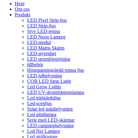
Hem
Om oss
Produkt
LED Pixel Strip-ljus
LED Strip-ljus
Styv LED-remsa
LED Neon Lampor
LED-modul
LED Matris Skärm
LED-styrenhet
LED strömförsörjning
tillbehör
Högspänningsledd remsa ljus
LED julbelysning
COB LED Strip Light
Led Grow Lights
LED UV-desinfektionslampa
Led trädgårdsljus
Led-scenljus
Solar led gatubelysning
Led glödlampa
Serie med LED-skärmar
LED campingbelysning
Led Ner Lampor
Led strålkastare